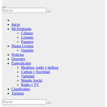
Inicio
Mi Península
Cóbano
Lepanto
Paquera
Pluma Liviana
Opinión
Noticias
Deportes
Espectáculos
Modelos, estilo y belleza
Cultura y Sociedad
Variedad
Mundo Social
Radio y TV
Clasificados
Turismo