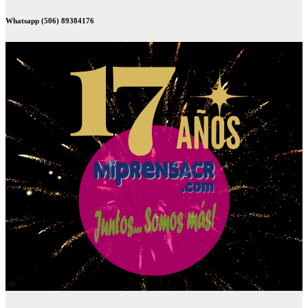
Whatsapp (506) 89384176