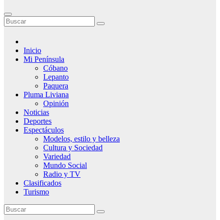
Inicio
Mi Península
Cóbano
Lepanto
Paquera
Pluma Liviana
Opinión
Noticias
Deportes
Espectáculos
Modelos, estilo y belleza
Cultura y Sociedad
Variedad
Mundo Social
Radio y TV
Clasificados
Turismo