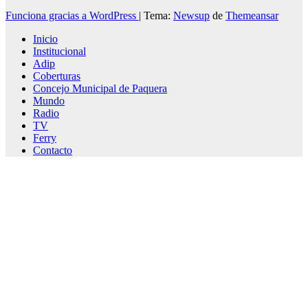
Funciona gracias a WordPress
|
Tema:
Newsup
de
Themeansar
Inicio
Institucional
Adip
Coberturas
Concejo Municipal de Paquera
Mundo
Radio
TV
Ferry
Contacto