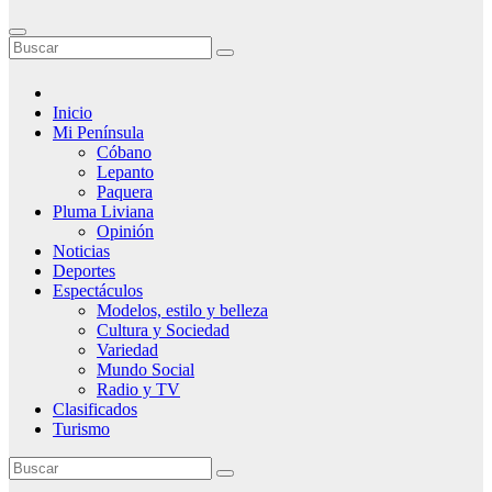
Inicio
Mi Península
Cóbano
Lepanto
Paquera
Pluma Liviana
Opinión
Noticias
Deportes
Espectáculos
Modelos, estilo y belleza
Cultura y Sociedad
Variedad
Mundo Social
Radio y TV
Clasificados
Turismo