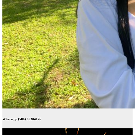
Whatsapp (506) 89384176