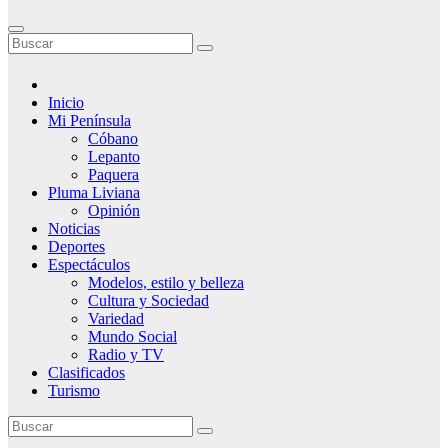
Inicio
Mi Península
Cóbano
Lepanto
Paquera
Pluma Liviana
Opinión
Noticias
Deportes
Espectáculos
Modelos, estilo y belleza
Cultura y Sociedad
Variedad
Mundo Social
Radio y TV
Clasificados
Turismo