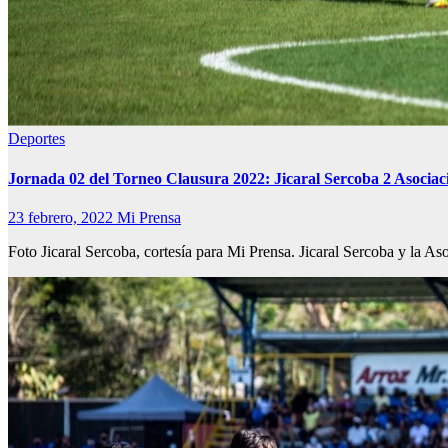
Deportes
Jornada 02 del Torneo Clausura 2022: Jicaral Sercoba 2 Asocia
23 febrero, 2022
Mi Prensa
Foto Jicaral Sercoba, cortesía para Mi Prensa. Jicaral Sercoba y la A