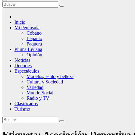
Inicio
Mi Península
Cóbano
Lepanto
Paquera
Pluma Liviana
Opinión
Noticias
Deportes
Espectáculos
Modelos, estilo y belleza
Cultura y Sociedad
Variedad
Mundo Social
Radio y TV
Clasificados
Turismo
Etiqueta:
Asociación Deportiva