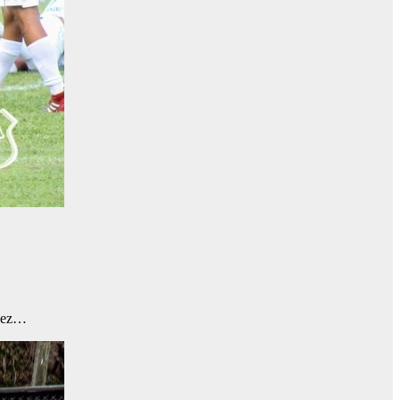
chez…