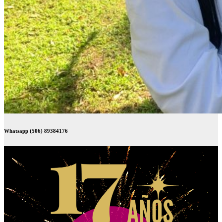
Whatsapp (506) 89384176