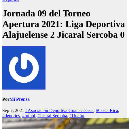
Jornada 09 del Torneo
Apertura 2021: Liga Deportiva
Alajuelense 2 Jicaral Sercoba 0
Por
Mi Prensa
Sep 7, 2021
#Asociación Deportiva Guanacasteca
,
#Costa Rica
,
#deportes
,
#futbol
,
#Jicaral Sercoba
,
#Unafut