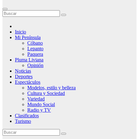
Inicio
Mi Península
Cóbano
Lepanto
Paquera
Pluma Liviana
Opinión
Noticias
Deportes
Espectáculos
Modelos, estilo y belleza
Cultura y Sociedad
Variedad
Mundo Social
Radio y TV
Clasificados
Turismo