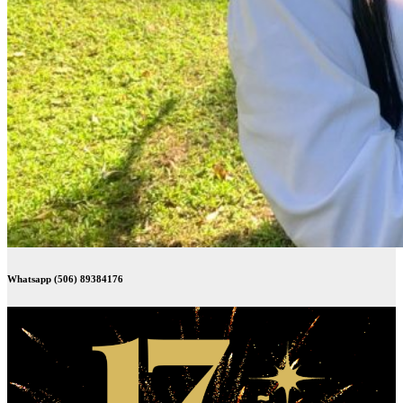
Whatsapp (506) 89384176