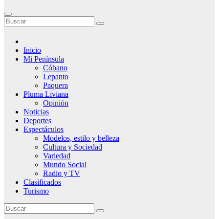
Inicio
Mi Península
Cóbano
Lepanto
Paquera
Pluma Liviana
Opinión
Noticias
Deportes
Espectáculos
Modelos, estilo y belleza
Cultura y Sociedad
Variedad
Mundo Social
Radio y TV
Clasificados
Turismo