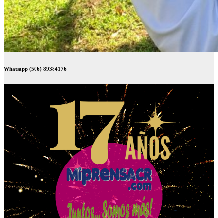
Whatsapp (506) 89384176