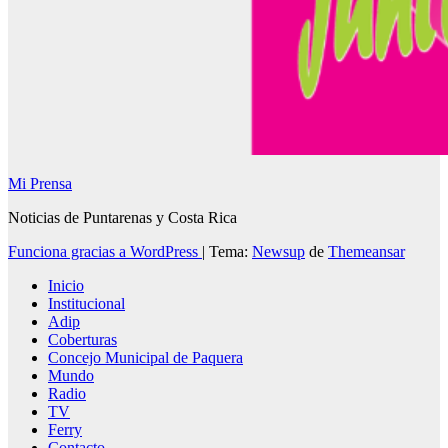
Mi Prensa
Noticias de Puntarenas y Costa Rica
Funciona gracias a WordPress
|
Tema:
Newsup
de
Themeansar
Inicio
Institucional
Adip
Coberturas
Concejo Municipal de Paquera
Mundo
Radio
TV
Ferry
Contacto