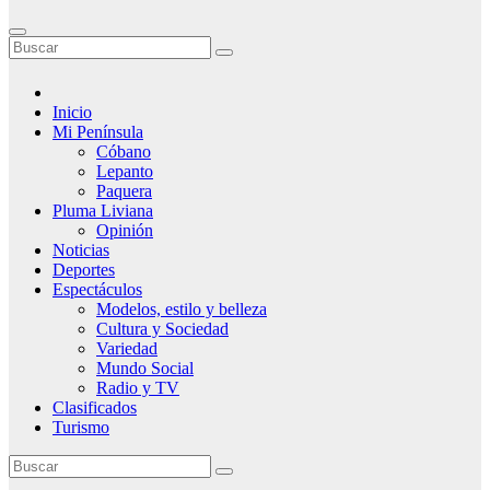
Inicio
Mi Península
Cóbano
Lepanto
Paquera
Pluma Liviana
Opinión
Noticias
Deportes
Espectáculos
Modelos, estilo y belleza
Cultura y Sociedad
Variedad
Mundo Social
Radio y TV
Clasificados
Turismo