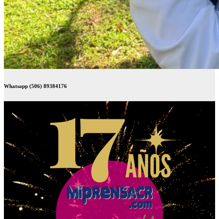
Whatsapp (506) 89384176