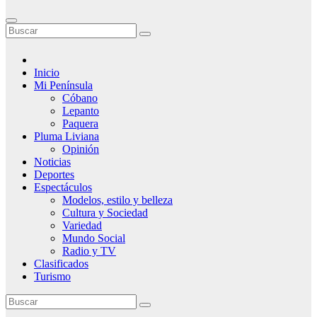
Inicio
Mi Península
Cóbano
Lepanto
Paquera
Pluma Liviana
Opinión
Noticias
Deportes
Espectáculos
Modelos, estilo y belleza
Cultura y Sociedad
Variedad
Mundo Social
Radio y TV
Clasificados
Turismo