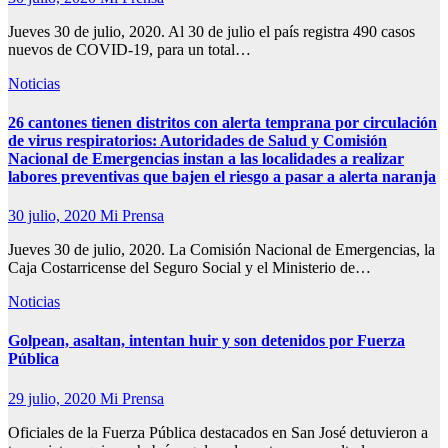
Jueves 30 de julio, 2020. Al 30 de julio el país registra 490 casos
nuevos de COVID-19, para un total…
Noticias
26 cantones tienen distritos con alerta temprana por circulación
de virus respiratorios: Autoridades de Salud y Comisión
Nacional de Emergencias instan a las localidades a realizar
labores preventivas que bajen el riesgo a pasar a alerta naranja
30 julio, 2020
Mi Prensa
Jueves 30 de julio, 2020. La Comisión Nacional de Emergencias, la
Caja Costarricense del Seguro Social y el Ministerio de…
Noticias
Golpean, asaltan, intentan huir y son detenidos por Fuerza
Pública
29 julio, 2020
Mi Prensa
Oficiales de la Fuerza Pública destacados en San José detuvieron a