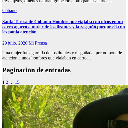
tres sujetos, quienes habrían golpeado a otro para asaltarlo.…
Cóbano
Santa Teresa de Cóbano: Hombre que viajaba con otros en un
carro agarró a mujer de los tirantes y la rasguñó porque ella no
les ponía atención
29 julio, 2020
Mi Prensa
Una mujer fue agarrada de los tirantes y rasguñada, por no ponerle
atención a unos hombres que viajaban en carro…
Paginación de entradas
1
2
…
15