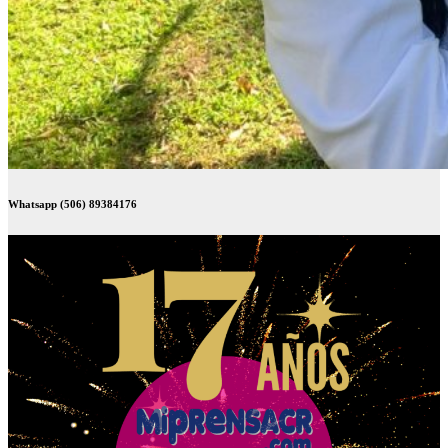
Whatsapp (506) 89384176