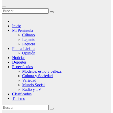
Inicio
Mi Península
Cóbano
Lepanto
Paquera
Pluma Liviana
Opinión
Noticias
Deportes
Espectáculos
Modelos, estilo y belleza
Cultura y Sociedad
Variedad
Mundo Social
Radio y TV
Clasificados
Turismo