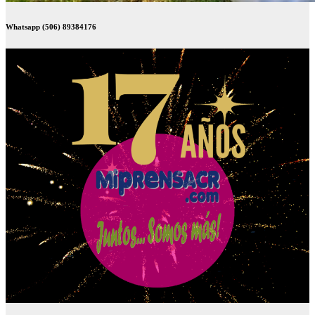
Whatsapp (506) 89384176