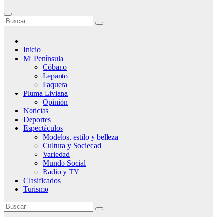
Inicio
Mi Península
Cóbano
Lepanto
Paquera
Pluma Liviana
Opinión
Noticias
Deportes
Espectáculos
Modelos, estilo y belleza
Cultura y Sociedad
Variedad
Mundo Social
Radio y TV
Clasificados
Turismo