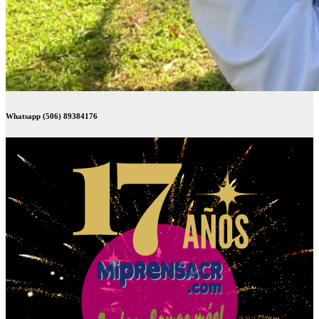
Whatsapp (506) 89384176