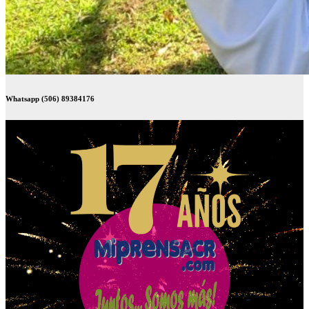
Whatsapp (506) 89384176