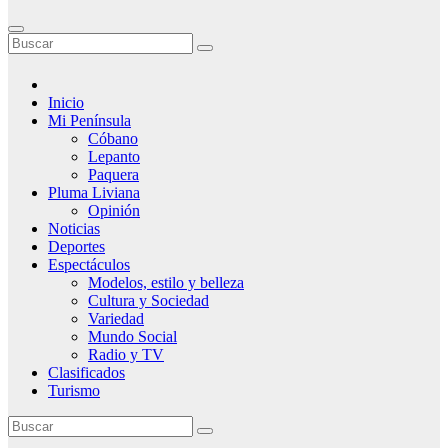
Inicio
Mi Península
Cóbano
Lepanto
Paquera
Pluma Liviana
Opinión
Noticias
Deportes
Espectáculos
Modelos, estilo y belleza
Cultura y Sociedad
Variedad
Mundo Social
Radio y TV
Clasificados
Turismo