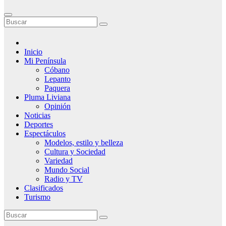
Inicio
Mi Península
Cóbano
Lepanto
Paquera
Pluma Liviana
Opinión
Noticias
Deportes
Espectáculos
Modelos, estilo y belleza
Cultura y Sociedad
Variedad
Mundo Social
Radio y TV
Clasificados
Turismo