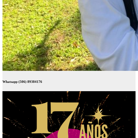
Whatsapp (506) 89384176