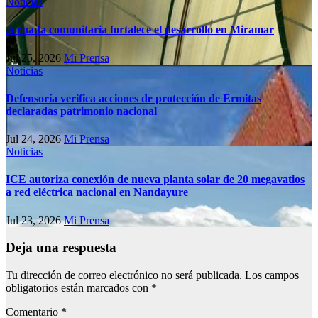
Noticias
Jornada comunitaria fortalece el desarrollo en Miramar
Jul 25, 2026
Mi Prensa
Noticias
Defensoría verifica acciones de protección de Ermitas
declaradas patrimonio nacional
Jul 24, 2026
Mi Prensa
Noticias
ICE autoriza conexión de nueva planta solar de 20 megavatios
a red eléctrica nacional en Nandayure
Jul 23, 2026
Mi Prensa
Deja una respuesta
Tu dirección de correo electrónico no será publicada.
Los campos
obligatorios están marcados con
*
Comentario
*