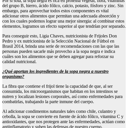
Por sí sola, la sopa negra es rica en proteína vegetal, fibra, vitaminas
del grupo B, hierro, ácido fólico, calcio, potasio, fósforo y zinc. Sin
embargo, para aprovechar todos estos componentes es vital
adicionar otros alimentos que permitan una adecuada absorción y
con los cuales podemos lograr una mejor sinergia: al combinar estos
elementos, logramos un efecto superior al que tendrían por separado.
Para conseguir esto, Ligia Chaves, nutricionista de Frijoles Don
Pedro y ex nutricionista de la Selección Nacional de Fútbol en
Brasil 2014, brinda una serie de recomendaciones con las que las
personas pueden sacarle más provecho a la sopa negra e indica
cuáles son los alimentos que se deben agregar para reforzar su
calidad nutricional.
¿Qué aportan los ingredientes de la sopa negra a nuestro
organismo?
La fibra que contiene el frijol tiene la capacidad de que, al ser
consumida, los microorganismos que habitan en los intestinos se
nutren y localizan lesiones corporales, así como enfermedades para
combatirlas, trabajando la parte inmune del cuerpo.
Al adicionar condimentos naturales tales como chile, culantro y
cebolla, la sopa se convierte en fuente de ácido fólico, vitamina C y
antioxidantes, que nos protegen ante las enfermedades, actúan como
antiinflamatorio y suben las defensas de nuestro cuerpo.