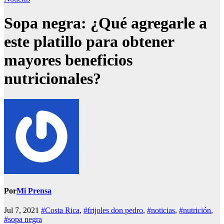
Sopa negra: ¿Qué agregarle a
este platillo para obtener
mayores beneficios
nutricionales?
Por
Mi Prensa
Jul 7, 2021
#Costa Rica
,
#frijoles don pedro
,
#noticias
,
#nutrición
,
#sopa negra