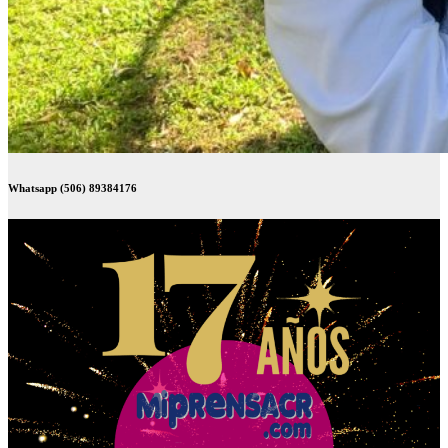
Whatsapp (506) 89384176