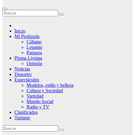
Inicio
Mi Península
Cóbano
Lepanto
Paquera
Pluma Liviana
Opinión
Noticias
Deportes
Espectáculos
Modelos, estilo y belleza
Cultura y Sociedad
Variedad
Mundo Social
Radio y TV
Clasificados
Turismo