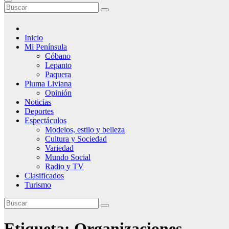
Inicio
Mi Península
Cóbano
Lepanto
Paquera
Pluma Liviana
Opinión
Noticias
Deportes
Espectáculos
Modelos, estilo y belleza
Cultura y Sociedad
Variedad
Mundo Social
Radio y TV
Clasificados
Turismo
Etiqueta:
Organizaciones