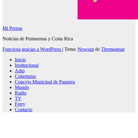
Mi Prensa
Noticias de Puntarenas y Costa Rica
Funciona gracias a WordPress
|
Tema:
Newsup
de
Themeansar
Inicio
Institucional
Adip
Coberturas
Concejo Municipal de Paquera
Mundo
Radio
TV
Ferry
Contacto