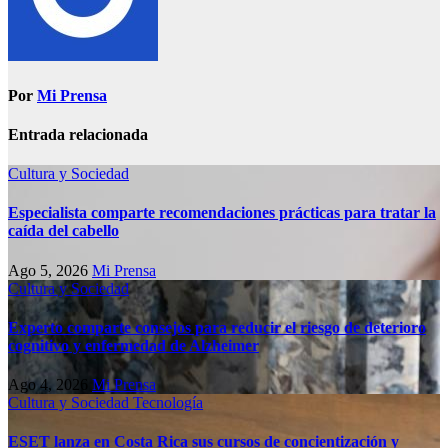
Por
Mi Prensa
Entrada relacionada
Cultura y Sociedad
Especialista comparte recomendaciones prácticas para tratar la
caída del cabello
Ago 5, 2026
Mi Prensa
Cultura y Sociedad
Experto comparte consejos para reducir el riesgo de deterioro
cognitivo у enfermedad de Alzheimer
Ago 4, 2026
Mi Prensa
Cultura y Sociedad
Tecnología
ESET lanza en Costa Rica sus cursos de concientización y