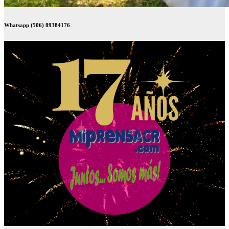
Whatsapp (506) 89384176