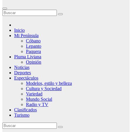
Inicio
Mi Península
Cóbano
Lepanto
Paquera
Pluma Liviana
Opinión
Noticias
Deportes
Espectáculos
Modelos, estilo y belleza
Cultura y Sociedad
Variedad
Mundo Social
Radio y TV
Clasificados
Turismo