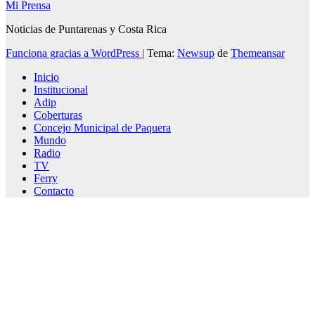
Mi Prensa
Noticias de Puntarenas y Costa Rica
Funciona gracias a WordPress
|
Tema:
Newsup
de
Themeansar
Inicio
Institucional
Adip
Coberturas
Concejo Municipal de Paquera
Mundo
Radio
TV
Ferry
Contacto