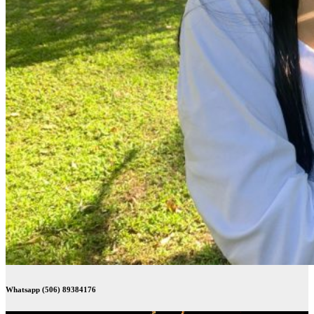
Whatsapp (506) 89384176