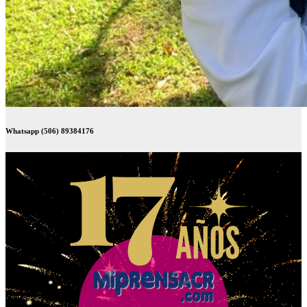
Whatsapp (506) 89384176