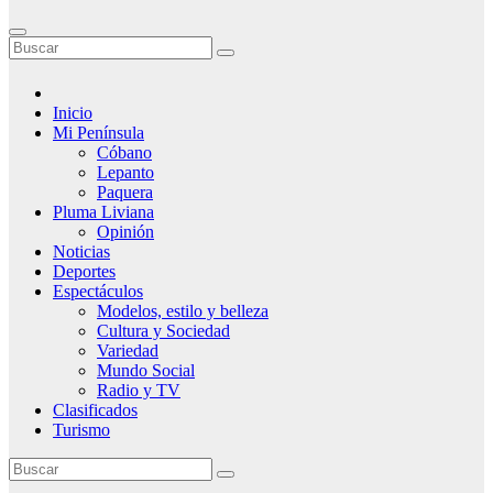
Inicio
Mi Península
Cóbano
Lepanto
Paquera
Pluma Liviana
Opinión
Noticias
Deportes
Espectáculos
Modelos, estilo y belleza
Cultura y Sociedad
Variedad
Mundo Social
Radio y TV
Clasificados
Turismo