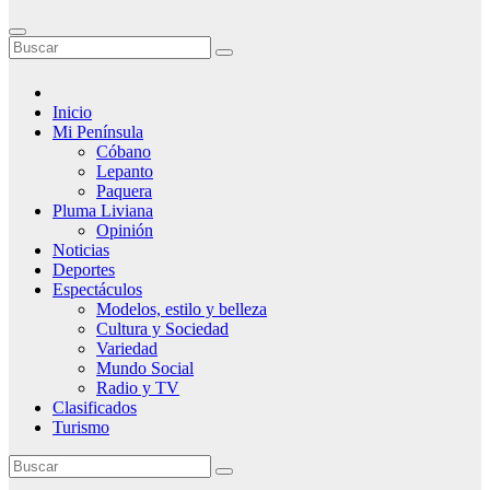
Inicio
Mi Península
Cóbano
Lepanto
Paquera
Pluma Liviana
Opinión
Noticias
Deportes
Espectáculos
Modelos, estilo y belleza
Cultura y Sociedad
Variedad
Mundo Social
Radio y TV
Clasificados
Turismo