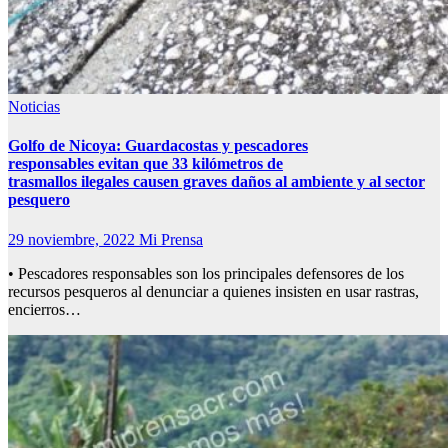
Noticias
Golfo de Nicoya: Guardacostas y pescadores
responsables evitan que 33 kilómetros de
trasmallos ilegales causen graves daños al ambiente y al sector
pesquero
29 noviembre, 2022
Mi Prensa
• Pescadores responsables son los principales defensores de los
recursos pesqueros al denunciar a quienes insisten en usar rastras,
encierros…