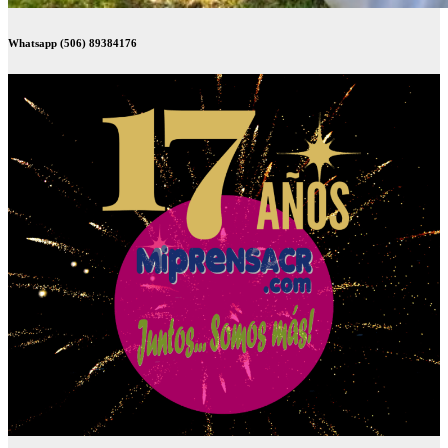
Whatsapp (506) 89384176