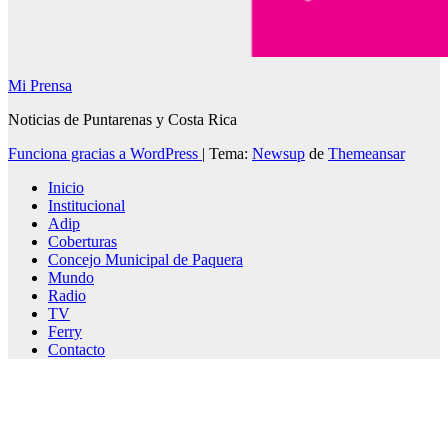
Mi Prensa
Noticias de Puntarenas y Costa Rica
Funciona gracias a WordPress
|
Tema:
Newsup
de
Themeansar
Inicio
Institucional
Adip
Coberturas
Concejo Municipal de Paquera
Mundo
Radio
TV
Ferry
Contacto