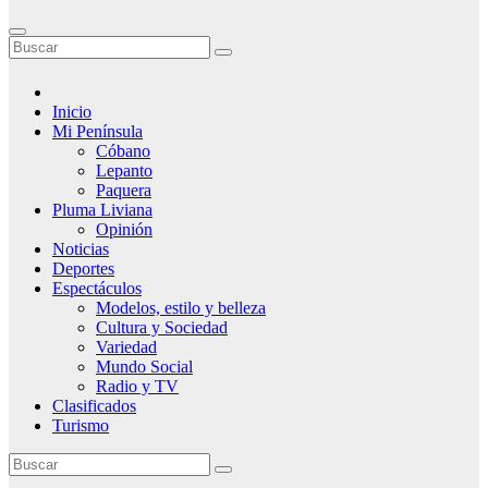
Inicio
Mi Península
Cóbano
Lepanto
Paquera
Pluma Liviana
Opinión
Noticias
Deportes
Espectáculos
Modelos, estilo y belleza
Cultura y Sociedad
Variedad
Mundo Social
Radio y TV
Clasificados
Turismo