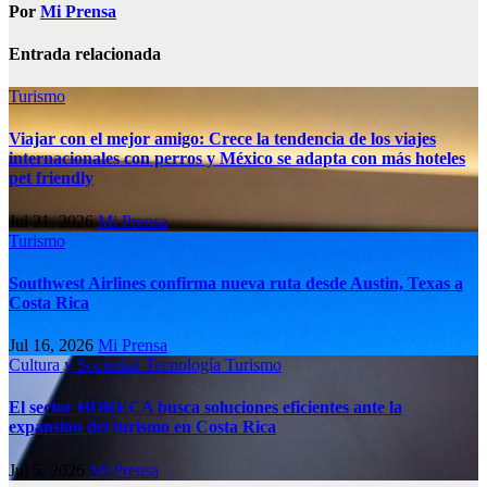
Por
Mi Prensa
Entrada relacionada
Turismo
Viajar con el mejor amigo: Crece la tendencia de los viajes
internacionales con perros y México se adapta con más hoteles
pet friendly
Jul 21, 2026
Mi Prensa
Turismo
Southwest Airlines confirma nueva ruta desde Austin, Texas a
Costa Rica
Jul 16, 2026
Mi Prensa
Cultura y Sociedad
Tecnología
Turismo
El sector HORECA busca soluciones eficientes ante la
expansión del turismo en Costa Rica
Jul 5, 2026
Mi Prensa