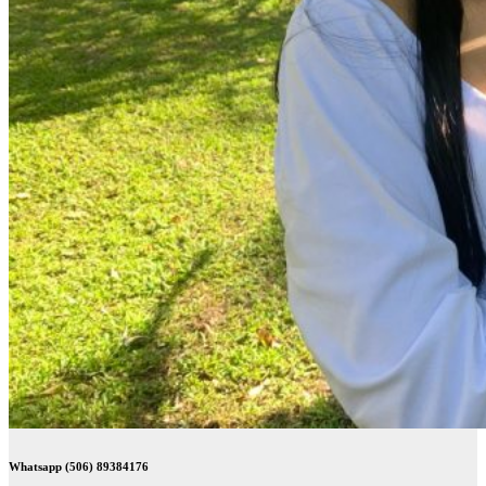
Whatsapp (506) 89384176