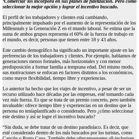
‘Comercial’ los incorpora en sus planes de fidelización. Pero cómo
seleccionar la mejor opción y lograr el incentivo buscado.
El perfil de los trabajadores y clientes está cambiando,
principalmente impulsado por el aumento de la representación de los
Millennials y la Generación Z en el mundo laboral. Se estima que la
suma de ambos grupos representa el 60% de la fuerza de trabajo en
el mundo, es decir, personas que tienen entre 18 y 43 años.
Este cambio demográfico ha significado un importante ajuste en las
preferencias de los trabajadores y clientes. Por ejemplo, hablamos de
generaciones menos formales, más horizontales y con menor
predisposición a formar familia a temprana edad. Del mismo modo,
sus motivaciones se enfocan en factores distintos a los económicos,
como mayor flexibilidad, tiempo libre y experiencias.
Lo anterior ha hecho que los viajes de incentivo, a pesar de ser un
recurso utilizado hace décadas por las empresas, esté tomando cada
vez más fuerza. Es que se trata de un premio concreto, pero también
invaluable: ofrece tiempo libre y experiencias en un destino que la
persona no teníaplanificado o considerado. Pero ¿cómo seleccionar
este destino y así se logre el incentivo buscado?
“Sin duda, se debe tratar de un destino paradisíaco. Es decir, que
esté considerado dentro de los más buscados por los turistas, como
Cancún o Punta Cana. También debe ofrecerpaquetes all-inclusives,