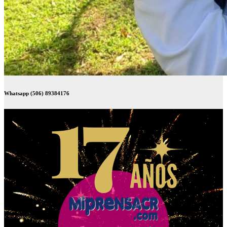
Whatsapp (506) 89384176