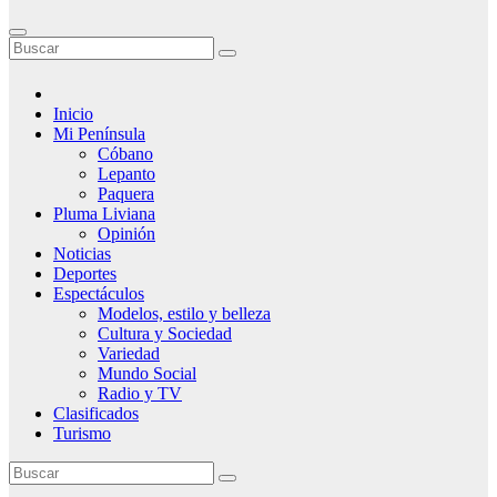
Inicio
Mi Península
Cóbano
Lepanto
Paquera
Pluma Liviana
Opinión
Noticias
Deportes
Espectáculos
Modelos, estilo y belleza
Cultura y Sociedad
Variedad
Mundo Social
Radio y TV
Clasificados
Turismo