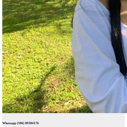
Whatsapp (506) 89384176