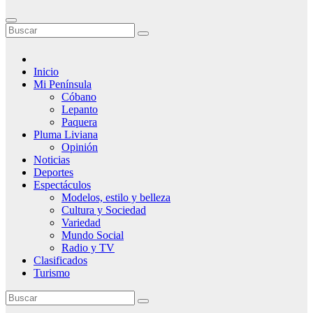
Inicio
Mi Península
Cóbano
Lepanto
Paquera
Pluma Liviana
Opinión
Noticias
Deportes
Espectáculos
Modelos, estilo y belleza
Cultura y Sociedad
Variedad
Mundo Social
Radio y TV
Clasificados
Turismo