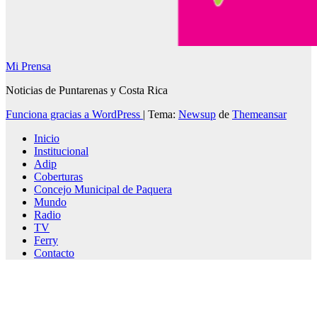
Mi Prensa
Noticias de Puntarenas y Costa Rica
Funciona gracias a WordPress
|
Tema:
Newsup
de
Themeansar
Inicio
Institucional
Adip
Coberturas
Concejo Municipal de Paquera
Mundo
Radio
TV
Ferry
Contacto