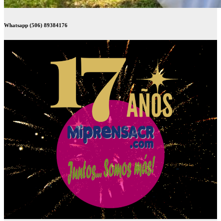
Whatsapp (506) 89384176