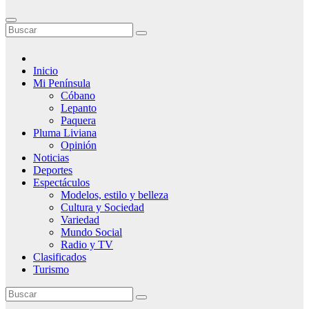
Inicio
Mi Península
Cóbano
Lepanto
Paquera
Pluma Liviana
Opinión
Noticias
Deportes
Espectáculos
Modelos, estilo y belleza
Cultura y Sociedad
Variedad
Mundo Social
Radio y TV
Clasificados
Turismo