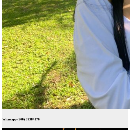
Whatsapp (506) 89384176