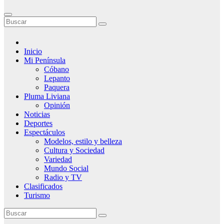
Inicio
Mi Península
Cóbano
Lepanto
Paquera
Pluma Liviana
Opinión
Noticias
Deportes
Espectáculos
Modelos, estilo y belleza
Cultura y Sociedad
Variedad
Mundo Social
Radio y TV
Clasificados
Turismo