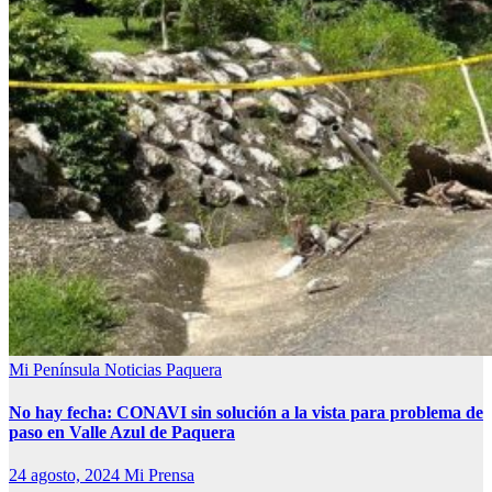
Mi Península
Noticias
Paquera
No hay fecha: CONAVI sin solución a la vista para problema de
paso en Valle Azul de Paquera
24 agosto, 2024
Mi Prensa