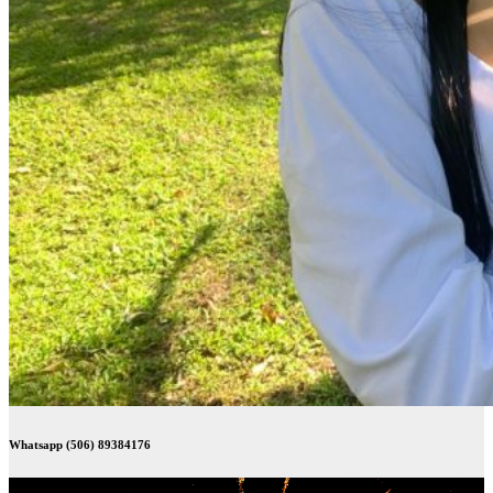
Whatsapp (506) 89384176