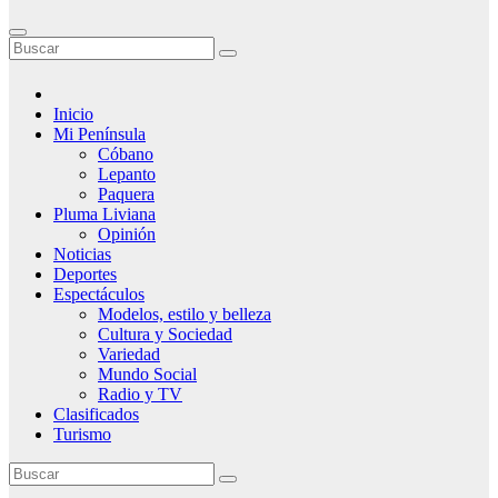
Inicio
Mi Península
Cóbano
Lepanto
Paquera
Pluma Liviana
Opinión
Noticias
Deportes
Espectáculos
Modelos, estilo y belleza
Cultura y Sociedad
Variedad
Mundo Social
Radio y TV
Clasificados
Turismo