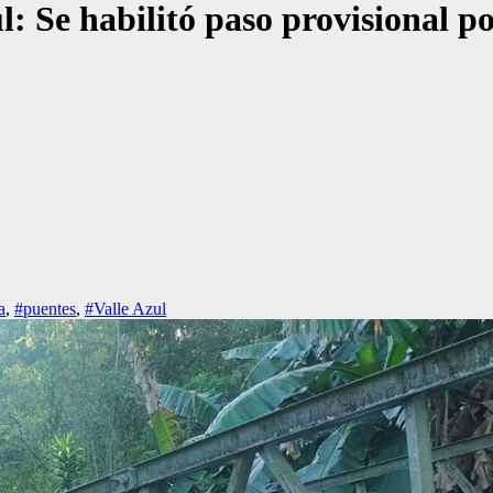
: Se habilitó paso provisional po
a
,
#puentes
,
#Valle Azul