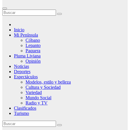
Inicio
Mi Península
Cóbano
Lepanto
Paquera
Pluma Liviana
Opinión
Noticias
Deportes
Espectáculos
Modelos, estilo y belleza
Cultura y Sociedad
Variedad
Mundo Social
Radio y TV
Clasificados
Turismo