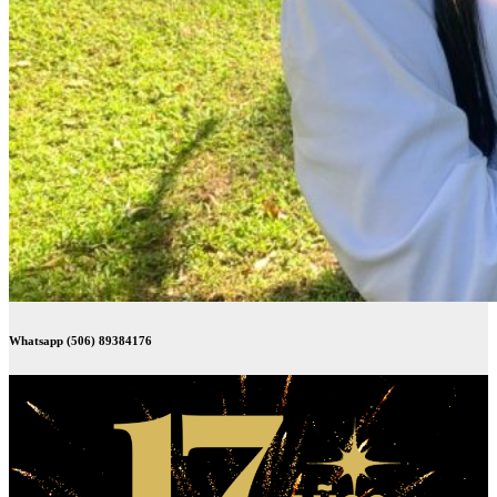
Whatsapp (506) 89384176