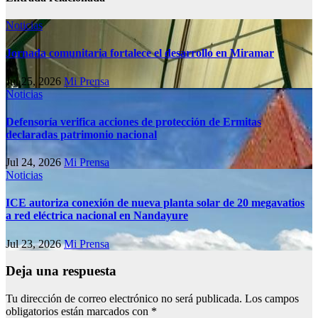
Noticias
Jornada comunitaria fortalece el desarrollo en Miramar
Jul 25, 2026
Mi Prensa
Noticias
Defensoría verifica acciones de protección de Ermitas
declaradas patrimonio nacional
Jul 24, 2026
Mi Prensa
Noticias
ICE autoriza conexión de nueva planta solar de 20 megavatios
a red eléctrica nacional en Nandayure
Jul 23, 2026
Mi Prensa
Deja una respuesta
Tu dirección de correo electrónico no será publicada.
Los campos
obligatorios están marcados con
*