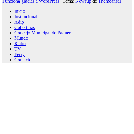
Funciona gracias a WordPress
|
Tema:
Newsup
de
Themeansar
Inicio
Institucional
Adip
Coberturas
Concejo Municipal de Paquera
Mundo
Radio
TV
Ferry
Contacto