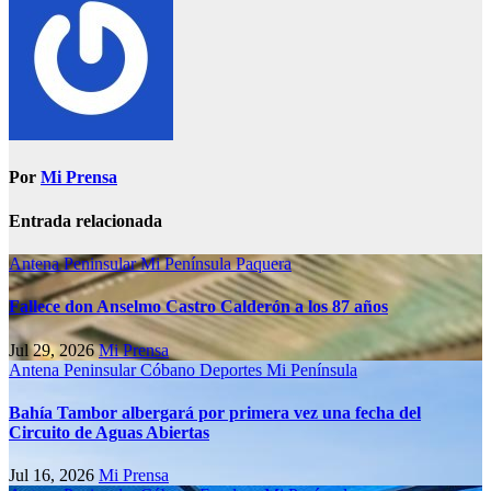
Por
Mi Prensa
Entrada relacionada
Antena Peninsular
Mi Península
Paquera
Fallece don Anselmo Castro Calderón a los 87 años
Jul 29, 2026
Mi Prensa
Antena Peninsular
Cóbano
Deportes
Mi Península
Bahía Tambor albergará por primera vez una fecha del
Circuito de Aguas Abiertas
Jul 16, 2026
Mi Prensa