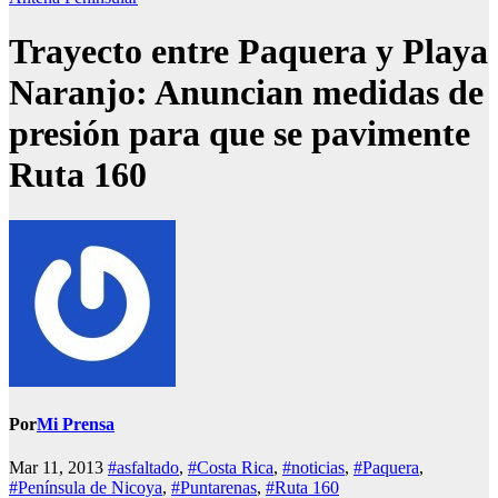
Trayecto entre Paquera y Playa
Naranjo: Anuncian medidas de
presión para que se pavimente
Ruta 160
Por
Mi Prensa
Mar 11, 2013
#asfaltado
,
#Costa Rica
,
#noticias
,
#Paquera
,
#Península de Nicoya
,
#Puntarenas
,
#Ruta 160