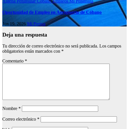
Antena Peninsular
Cóbano
Empleos
Mi Península
Oportunidad de Empleo en Aeropuerto de Cóbano
Jun 19, 2026
Mi Prensa
Deja una respuesta
Tu dirección de correo electrónico no será publicada.
Los campos
obligatorios están marcados con
*
Comentario
*
Nombre
*
Correo electrónico
*