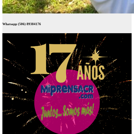
Whatsapp (506) 89384176