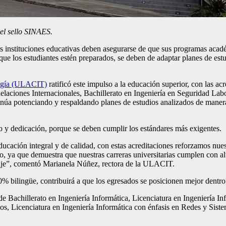
 el sello SINAES.
instituciones educativas deben asegurarse de que sus programas académ
 que los estudiantes estén preparados, se deben de adaptar planes de est
logía (ULACIT)
ratificó este impulso a la educación superior, con las a
laciones Internacionales, Bachillerato en Ingeniería en Seguridad Lab
inúa potenciando y respaldando planes de estudios analizados de manera 
o y dedicación, porque se deben cumplir los estándares más exigentes.
cación integral y de calidad, con estas acreditaciones reforzamos nue
vo, ya que demuestra que nuestras carreras universitarias cumplen con a
dizaje”, comentó Marianela Núñez, rectora de la ULACIT.
0% bilingüe, contribuirá a que los egresados se posicionen mejor dentro
de Bachillerato en Ingeniería Informática, Licenciatura en Ingeniería I
os, Licenciatura en Ingeniería Informática con énfasis en Redes y Sist