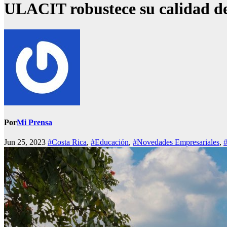
ULACIT robustece su calidad de
Por
Mi Prensa
Jun 25, 2023
#Costa Rica
,
#Educación
,
#Novedades Empresariales
,