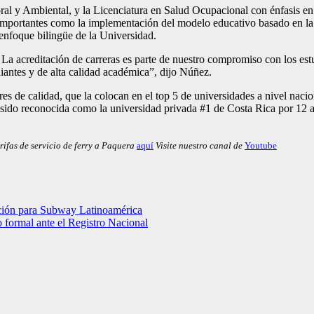
al y Ambiental, y la Licenciatura en Salud Ocupacional con énfasis en S
s importantes como la implementación del modelo educativo basado en l
 enfoque bilingüe de la Universidad.
a acreditación de carreras es parte de nuestro compromiso con los est
diantes y de alta calidad académica”, dijo Núñez.
s de calidad, que la colocan en el top 5 de universidades a nivel nac
 sido reconocida como la universidad privada #1 de Costa Rica por 12 añ
rifas de servicio de ferry a Paquera
aquí
Visite nuestro canal de
Youtube
ción para Subway Latinoamérica
o formal ante el Registro Nacional