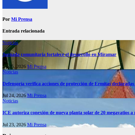
Por
Mi Prensa
Entrada relacionada
Noticias
Jornada comunitaria fortalece el desarrollo en Miramar
Jul 25, 2026
Mi Prensa
Noticias
Defensoría verifica acciones de protección de Ermitas declaradas
Jul 24, 2026
Mi Prensa
Noticias
ICE autoriza conexión de nueva planta solar de 20 megavatios a 
Jul 23, 2026
Mi Prensa