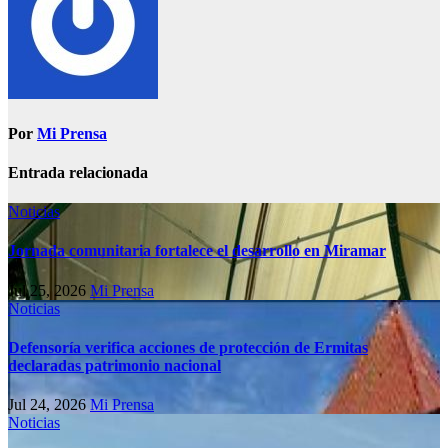
Por
Mi Prensa
Entrada relacionada
Noticias
Jornada comunitaria fortalece el desarrollo en Miramar
Jul 25, 2026
Mi Prensa
Noticias
Defensoría verifica acciones de protección de Ermitas
declaradas patrimonio nacional
Jul 24, 2026
Mi Prensa
Noticias