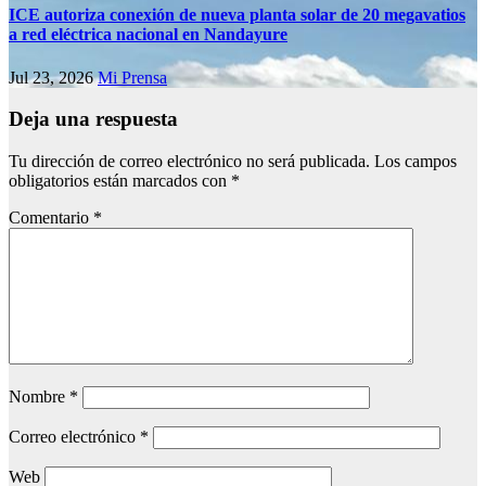
ICE autoriza conexión de nueva planta solar de 20 megavatios
a red eléctrica nacional en Nandayure
Jul 23, 2026
Mi Prensa
Deja una respuesta
Tu dirección de correo electrónico no será publicada.
Los campos
obligatorios están marcados con
*
Comentario
*
Nombre
*
Correo electrónico
*
Web