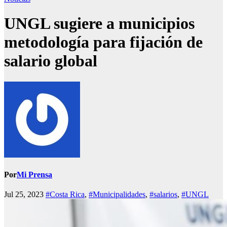
UNGL sugiere a municipios
metodología para fijación de
salario global
Por
Mi Prensa
Jul 25, 2023
#Costa Rica
,
#Municipalidades
,
#salarios
,
#UNGL