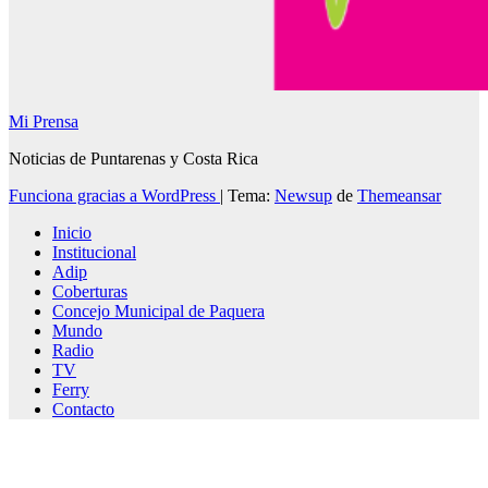
Mi Prensa
Noticias de Puntarenas y Costa Rica
Funciona gracias a WordPress
|
Tema:
Newsup
de
Themeansar
Inicio
Institucional
Adip
Coberturas
Concejo Municipal de Paquera
Mundo
Radio
TV
Ferry
Contacto