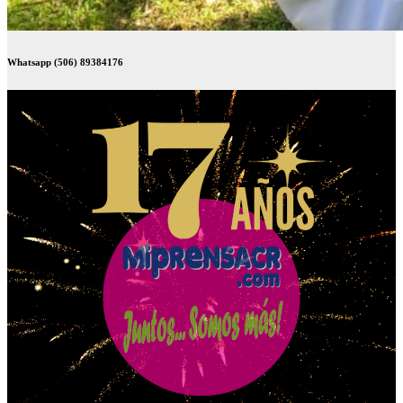
Whatsapp (506) 89384176