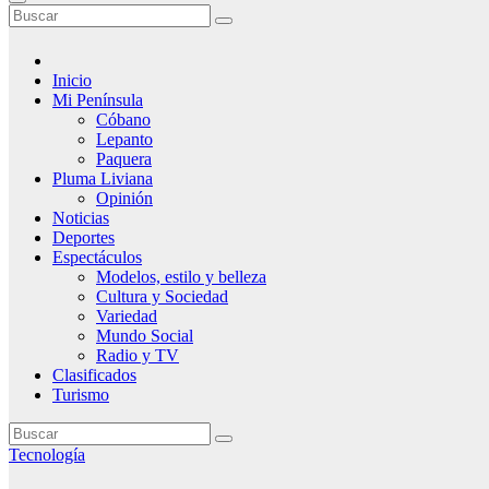
Inicio
Mi Península
Cóbano
Lepanto
Paquera
Pluma Liviana
Opinión
Noticias
Deportes
Espectáculos
Modelos, estilo y belleza
Cultura y Sociedad
Variedad
Mundo Social
Radio y TV
Clasificados
Turismo
Tecnología