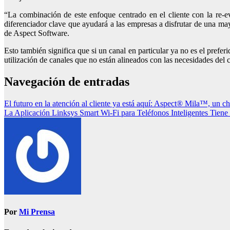
“La combinación de este enfoque centrado en el cliente con la re-ev
diferenciador clave que ayudará a las empresas a disfrutar de una may
de Aspect Software.
Esto también significa que si un canal en particular ya no es el preferi
utilización de canales que no están alineados con las necesidades del c
Navegación de entradas
El futuro en la atención al cliente ya está aquí: Aspect® Mila™, un ch
La Aplicación Linksys Smart Wi-Fi para Teléfonos Inteligentes Tiene
Por
Mi Prensa