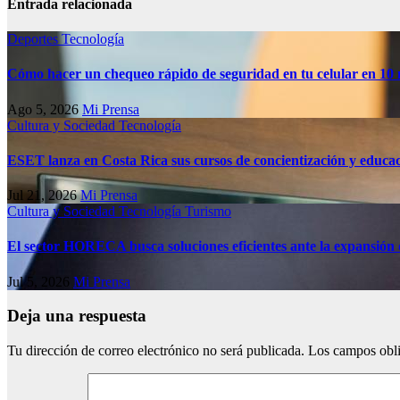
Entrada relacionada
Deportes
Tecnología
Cómo hacer un chequeo rápido de seguridad en tu celular en 10
Ago 5, 2026
Mi Prensa
Cultura y Sociedad
Tecnología
ESET lanza en Costa Rica sus cursos de concientización y educa
Jul 21, 2026
Mi Prensa
Cultura y Sociedad
Tecnología
Turismo
El sector HORECA busca soluciones eficientes ante la expansión 
Jul 5, 2026
Mi Prensa
Deja una respuesta
Tu dirección de correo electrónico no será publicada.
Los campos obli