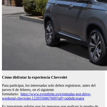
Cómo disfrutar la experiencia Chevrolet
Para participar, los interesadas solo deben registrarse, antes del
jueves 6 de febrero, en el siguiente
formulario:
https://www.eventbrite.es/e/entradas-test-drive-
weekend-chevrolet-1226556867609?aff=oddtdtcreator
Es importante señalar que las personas que realicen la prueba de