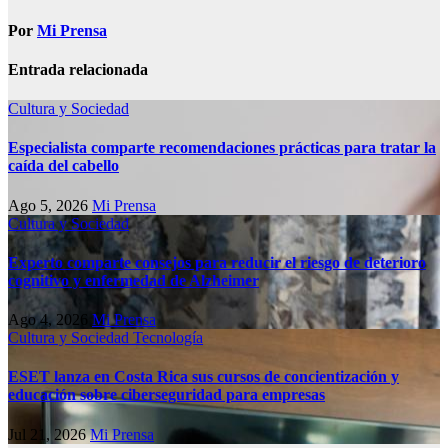
Por
Mi Prensa
Entrada relacionada
Cultura y Sociedad
Especialista comparte recomendaciones prácticas para tratar la
caída del cabello
Ago 5, 2026
Mi Prensa
Cultura y Sociedad
Experto comparte consejos para reducir el riesgo de deterioro
cognitivo у enfermedad de Alzheimer
Ago 4, 2026
Mi Prensa
Cultura y Sociedad
Tecnología
ESET lanza en Costa Rica sus cursos de concientización y
educación sobre ciberseguridad para empresas
Jul 21, 2026
Mi Prensa