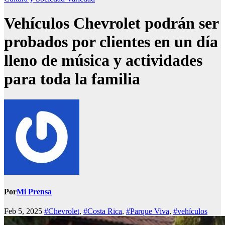
Vehículos Chevrolet podrán ser
probados por clientes en un día
lleno de música y actividades
para toda la familia
Por
Mi Prensa
Feb 5, 2025
#Chevrolet
,
#Costa Rica
,
#Parque Viva
,
#vehículos