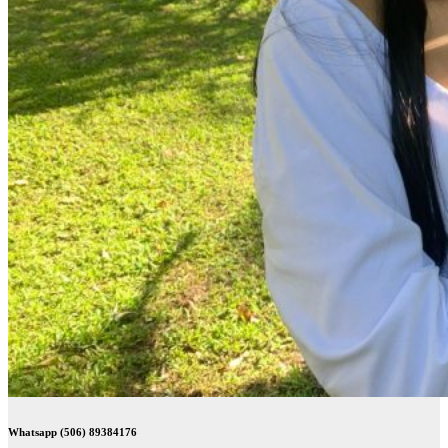
Whatsapp (506) 89384176