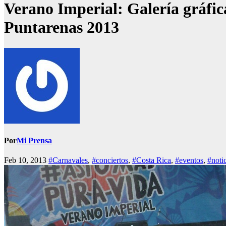
Verano Imperial: Galería gráfica
Puntarenas 2013
Por
Mi Prensa
Feb 10, 2013
#Carnavales
,
#conciertos
,
#Costa Rica
,
#eventos
,
#noti