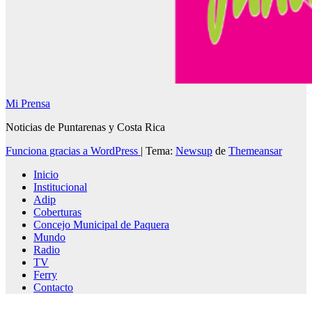
Mi Prensa
Noticias de Puntarenas y Costa Rica
Funciona gracias a WordPress
|
Tema:
Newsup
de
Themeansar
Inicio
Institucional
Adip
Coberturas
Concejo Municipal de Paquera
Mundo
Radio
TV
Ferry
Contacto