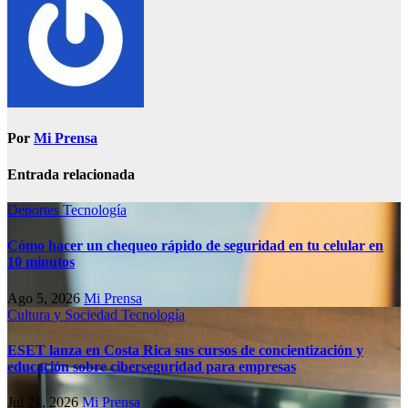
Por
Mi Prensa
Entrada relacionada
Deportes
Tecnología
Cómo hacer un chequeo rápido de seguridad en tu celular en
10 minutos
Ago 5, 2026
Mi Prensa
Cultura y Sociedad
Tecnología
ESET lanza en Costa Rica sus cursos de concientización y
educación sobre ciberseguridad para empresas
Jul 21, 2026
Mi Prensa