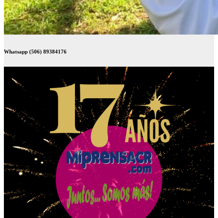
Whatsapp (506) 89384176