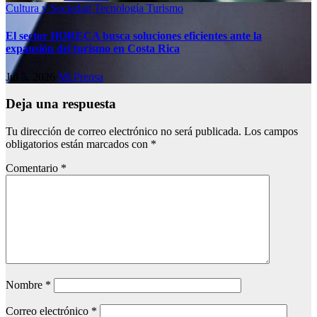
Cultura y Sociedad
Tecnología
Turismo
El sector HORECA busca soluciones eficientes ante la
expansión del turismo en Costa Rica
Jul 5, 2026
Mi Prensa
Deja una respuesta
Tu dirección de correo electrónico no será publicada.
Los campos
obligatorios están marcados con
*
Comentario
*
Nombre
*
Correo electrónico
*