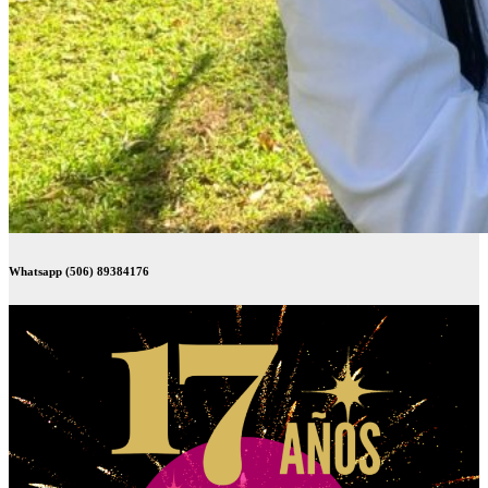
Whatsapp (506) 89384176