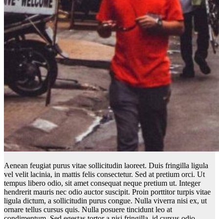
Aenean feugiat purus vitae sollicitudin laoreet. Duis fringilla ligula
vel velit lacinia, in mattis felis consectetur. Sed at pretium orci. Ut
tempus libero odio, sit amet consequat neque pretium ut. Integer
hendrerit mauris nec odio auctor suscipit. Proin porttitor turpis vitae
ligula dictum, a sollicitudin purus congue. Nulla viverra nisi ex, ut
ornare tellus cursus quis. Nulla posuere tincidunt leo at
condimentum. Sed egestas tortor a nisi fringilla, id cursus odio