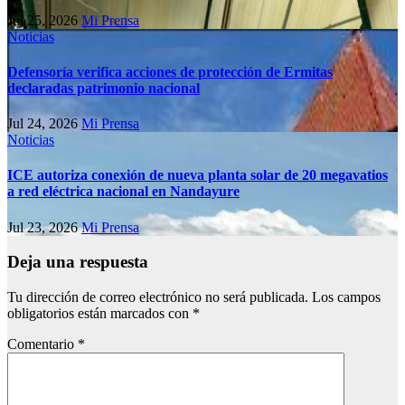
Jul 25, 2026
Mi Prensa
Noticias
Defensoría verifica acciones de protección de Ermitas
declaradas patrimonio nacional
Jul 24, 2026
Mi Prensa
Noticias
ICE autoriza conexión de nueva planta solar de 20 megavatios
a red eléctrica nacional en Nandayure
Jul 23, 2026
Mi Prensa
Deja una respuesta
Tu dirección de correo electrónico no será publicada.
Los campos
obligatorios están marcados con
*
Comentario
*