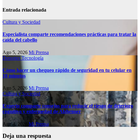
Entrada relacionada
Cultura y Sociedad
Especialista comparte recomendaciones prácticas para tratar la
caída del cabello
Ago 5, 2026
Mi Prensa
Deportes
Tecnología
Cómo hacer un chequeo rápido de seguridad en tu celular en
10 minutos
Ago 5, 2026
Mi Prensa
Cultura y Sociedad
Experto comparte consejos para reducir el riesgo de deterioro
cognitivo у enfermedad de Alzheimer
Ago 4, 2026
Mi Prensa
Deja una respuesta