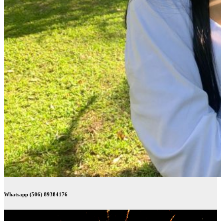
Whatsapp (506) 89384176