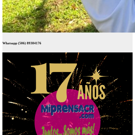
Whatsapp (506) 89384176