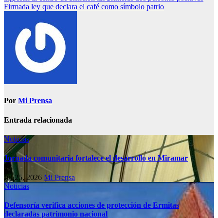
Firmada ley que declara el café como símbolo patrio
Por
Mi Prensa
Entrada relacionada
Noticias
Jornada comunitaria fortalece el desarrollo en Miramar
Jul 25, 2026
Mi Prensa
Noticias
Defensoría verifica acciones de protección de Ermitas
declaradas patrimonio nacional