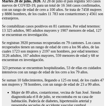
Martes 28 de julio, 202
0.
Al 28 de julio el país registra 503 casos
nuevos de COVID-19, para un total de 16 344 casos confirmados,
con un rango de edad de cero a 100 años. Se trata de 7458 mujeres
y 8886 hombres, de los cuales 11 783 son costarricenses y 4561 son
extranjeros.
Se contabilizan casos positivos en 81 cantones. Por edad tenemos:
13 325 adultos, 985 adultos mayores y 1907 menores de edad, 127
se encuentran en investigación.
Se registran 3920 personas recuperadas en 79 cantones. Los casos
recuperados tienen un rango de edad de cero a los 96 años, de las
cuales 1723 son mujeres y 2197 son hombres, por edad tenemos:
3126 adultos, 167 adultos mayores, 559 menores de edad y 68 se
encuentran en investigación.
323 personas se encuentran hospitalizadas, 53 de ellas en cuidados
intensivos con un rango de edad de los cero a los 79 años.
Se suman 10 fallecimientos, llegando a 125 en total, de los cuales 47
son mujeres y 78 hombres, con un rango de edad de 23 a 99 años.
Mujer de 89 años, costarricense, vecina de San José. Siendo
diagnosticada el 8 de julio, se encontraba en su casa de
habitación. Padecía de diabetes, hipertensión arterial y
presentaba secuelas de accidente vascular cerebral.