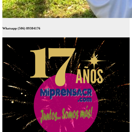
Whatsapp (506) 89384176