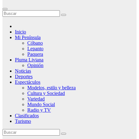
Inicio
Mi Península
Cóbano
Lepanto
Paquera
Pluma Liviana
Opinión
Noticias
Deportes
Espectáculos
Modelos, estilo y belleza
Cultura y Sociedad
Variedad
Mundo Social
Radio y TV
Clasificados
Turismo