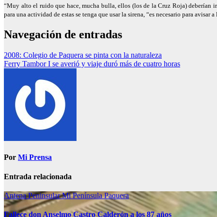
“Muy alto el ruido que hace, mucha bulla, ellos (los de la Cruz Roja) deberían 
para una actividad de estas se tenga que usar la sirena, “es necesario para avisar a
Navegación de entradas
2008: Colegio de Paquera se pinta con la naturaleza
Ferry Tambor I se averió y viaje duró más de cuatro horas
Por
Mi Prensa
Entrada relacionada
Antena Peninsular
Mi Península
Paquera
Fallece don Anselmo Castro Calderón a los 87 años