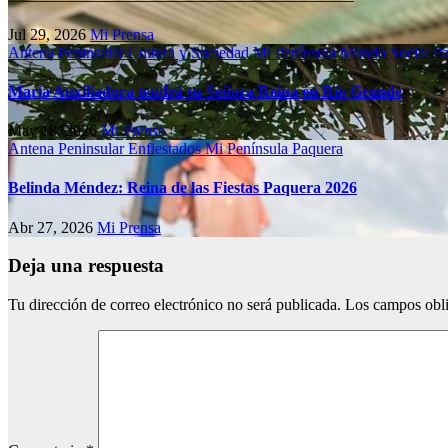
Jul 29, 2026
Mi Prensa
Antena Peninsular
Cultura y Sociedad
Mi Península
Mundo Social
Pa
María Auxiliadora tendrá su Señora Reina en Río Grande
May 18, 2026
Mi Prensa
Antena Peninsular
Enfiestados
Mi Península
Paquera
Belinda Méndez: Reina de las Fiestas Paquera 2026
Abr 27, 2026
Mi Prensa
Deja una respuesta
Tu dirección de correo electrónico no será publicada.
Los campos obli