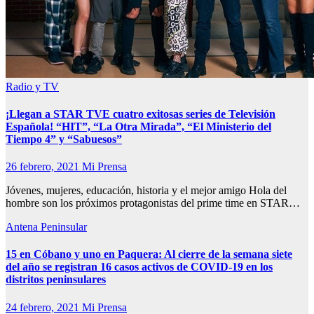
Radio y TV
¡Llegan a STAR TVE cuatro exitosas series de Televisión
Española! “HIT”, “La Otra Mirada”, “El Ministerio del
Tiempo 4” y “Sabuesos”
26 febrero, 2021
Mi Prensa
Jóvenes, mujeres, educación, historia y el mejor amigo Hola del
hombre son los próximos protagonistas del prime time en STAR…
Antena Peninsular
15 en Cóbano y uno en Paquera: Al cierre de la semana siete
del año se registran 16 casos activos de COVID-19 en los
distritos peninsulares
24 febrero, 2021
Mi Prensa