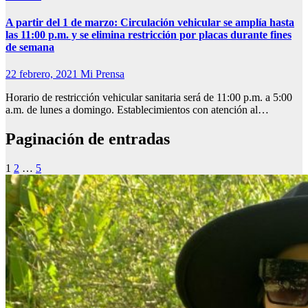
A partir del 1 de marzo: Circulación vehicular se amplía hasta
las 11:00 p.m. y se elimina restricción por placas durante fines
de semana
22 febrero, 2021
Mi Prensa
Horario de restricción vehicular sanitaria será de 11:00 p.m. a 5:00
a.m. de lunes a domingo. Establecimientos con atención al…
Paginación de entradas
1
2
…
5