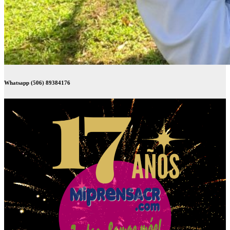
Whatsapp (506) 89384176