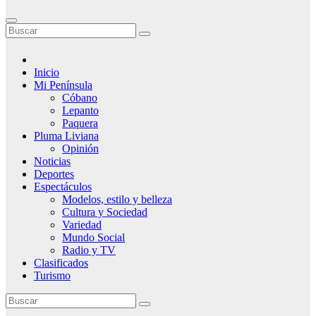
Inicio
Mi Península
Cóbano
Lepanto
Paquera
Pluma Liviana
Opinión
Noticias
Deportes
Espectáculos
Modelos, estilo y belleza
Cultura y Sociedad
Variedad
Mundo Social
Radio y TV
Clasificados
Turismo