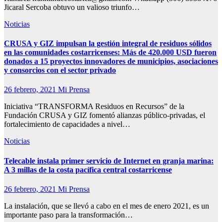
Jicaral Sercoba obtuvo un valioso triunfo…
Noticias
CRUSA y GIZ impulsan la gestión integral de residuos sólidos
en las comunidades costarricenses: Más de 420.000 USD fueron
donados a 15 proyectos innovadores de municipios, asociaciones
y consorcios con el sector privado
26 febrero, 2021
Mi Prensa
Iniciativa “TRANSFORMA Residuos en Recursos” de la
Fundación CRUSA y GIZ fomentó alianzas público-privadas, el
fortalecimiento de capacidades a nivel…
Noticias
Telecable instala primer servicio de Internet en granja marina:
A 3 millas de la costa pacífica central costarricense
26 febrero, 2021
Mi Prensa
La instalación, que se llevó a cabo en el mes de enero 2021, es un
importante paso para la transformación…