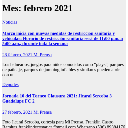
Mes:
febrero 2021
Noticias
Marzo inicia con nuevas medidas de restricción sanitaria y
vehicular: Horario de restricción sanitaria será de 11:00 p.m. a
5:00 a.m., durante toda la semana
28 febrero, 2021
Mi Prensa
Los balnearios, juegos para niños conocidos como “plays”, parques
de patinaje, parques de jumping,inflables y similares pueden abrir
con un…
Deportes
Jornada 10 del Torneo Clausura 2021: Jicaral Sercoba 3
Guadalupe FC 2
27 febrero, 2021
Mi Prensa
Foto Jicaral Sercoba, cortesía para Mi Prensa. Franklin Castro
Ramírez franklindecostarica@gmail.com Whatsapp (506) 89384176