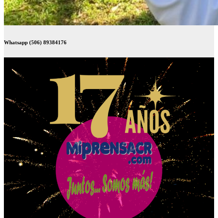
Whatsapp (506) 89384176