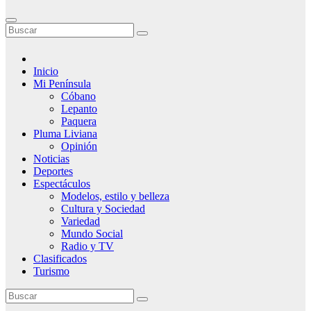
Inicio
Mi Península
Cóbano
Lepanto
Paquera
Pluma Liviana
Opinión
Noticias
Deportes
Espectáculos
Modelos, estilo y belleza
Cultura y Sociedad
Variedad
Mundo Social
Radio y TV
Clasificados
Turismo