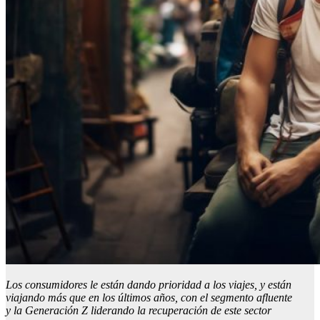
Los consumidores
le están dando prioridad a los viajes
, y están
viajando más que en los últimos años, con
el segmento
afluente
y
la
Generación Z
liderando la recuperación
de este sector