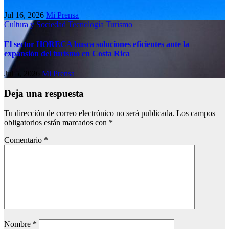
Jul 16, 2026
Mi Prensa
Cultura y Sociedad
Tecnología
Turismo
El sector HORECA busca soluciones eficientes ante la
expansión del turismo en Costa Rica
Jul 5, 2026
Mi Prensa
Deja una respuesta
Tu dirección de correo electrónico no será publicada.
Los campos
obligatorios están marcados con
*
Comentario
*
Nombre
*