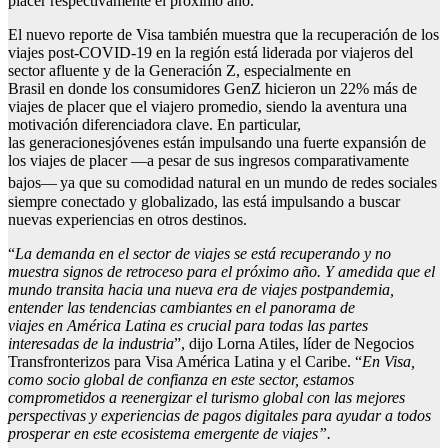
placer respectivamente el próximo año.
El nuevo reporte de Visa también muestra que la recuperación de los
viajes post-COVID-19 en la región está liderada por viajeros del
sector afluente y de la Generación Z, especialmente en
Brasil en donde los consumidores GenZ hicieron un 22% más de
viajes de placer que el viajero promedio, siendo la aventura una
motivación diferenciadora clave. En particular,
las generacionesjóvenes están impulsando una fuerte expansión de
los viajes de placer —a pesar de sus ingresos comparativamente
bajos—
ya que su comodidad natural en un mundo de redes sociales
siempre conectado y globalizado, las está impulsando a buscar
nuevas experiencias en otros destinos.
“
La demanda en el sector de viajes se está recuperando y no
muestra signos de retroceso
para
el próximo año
. Y a
medida que el
mundo
transita hacia
una nueva era de viajes
postpandemia
,
entender las tendencias cambiantes en el panorama de
viajes
en
América Latina es crucial para
todas
las partes
interesadas de la industria
”, dijo Lorna Atiles, líder de Negocios
Transfronterizos para Visa América Latina y el Caribe. “
En Visa,
como socio global de confianza en
este sector
, estamos
comprometidos a reenergizar el turismo global con las mejores
perspectivas y experiencias de pago
s
digital
es
para ayudar a todos
prosper
ar
en este ecosistema
emergente
de viajes”.