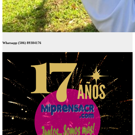
Whatsapp (506) 89384176