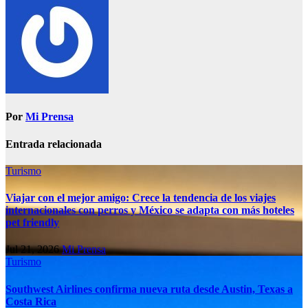
Por
Mi Prensa
Entrada relacionada
Turismo
Viajar con el mejor amigo: Crece la tendencia de los viajes
internacionales con perros y México se adapta con más hoteles
pet friendly
Jul 21, 2026
Mi Prensa
Turismo
Southwest Airlines confirma nueva ruta desde Austin, Texas a
Costa Rica