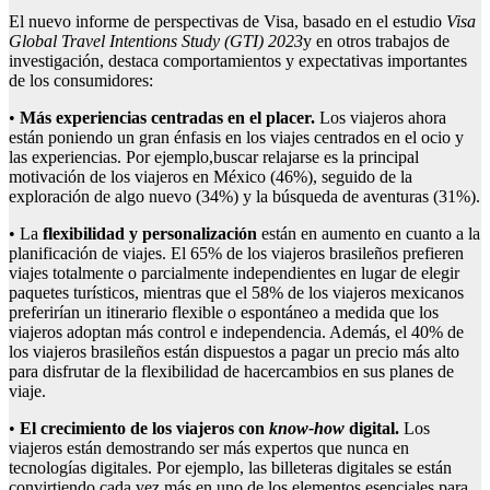
El nuevo informe de perspectivas de Visa, basado en el estudio
Visa
Global Travel Intentions Study (GTI) 2023
y en otros trabajos de
investigación, destaca comportamientos y expectativas importantes
de los consumidores:
•
Más experiencias centradas en
el placer
.
Los viajeros ahora
están poniendo un gran énfasis en los viajes centrados en el ocio y
las experiencias.
Por ejemplo,
buscar relajarse es la principal
motivación de los viajeros en México (46%), seguido de la
exploración de algo nuevo (34%) y la búsqueda de aventuras (31%).
• La
flexibilidad y personalización
están en aumento en cuanto a la
planificación de viajes. El 65% de los viajeros brasileños prefieren
viajes totalmente o parcialmente independientes en lugar de elegir
paquetes turísticos, mientras que el 58% de los viajeros mexicanos
preferirían un itinerario flexible o espontáneo a medida que los
viajeros adoptan más control e independencia. Además, el 40% de
los viajeros brasileños están dispuestos a pagar un precio más alto
para disfrutar de la flexibilidad de hacercambios en sus planes de
viaje.
•
El crecimiento de los viajeros
con
know-how
digital.
Los
viajeros están demostrando ser más expertos que nunca en
tecnologías digitales. Por ejemplo, las billeteras digitales se están
convirtiendo cada vez más en uno de los elementos esenciales para