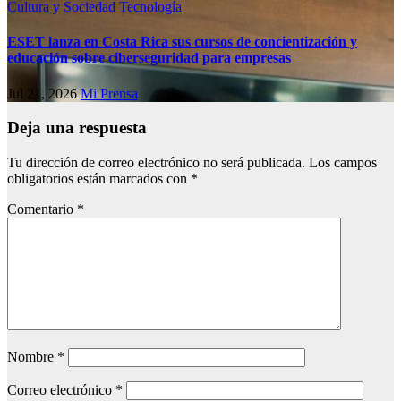
Cultura y Sociedad
Tecnología
ESET lanza en Costa Rica sus cursos de concientización y
educación sobre ciberseguridad para empresas
Jul 21, 2026
Mi Prensa
Deja una respuesta
Tu dirección de correo electrónico no será publicada.
Los campos
obligatorios están marcados con
*
Comentario
*
Nombre
*
Correo electrónico
*