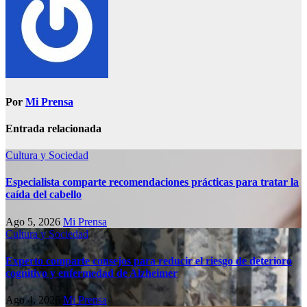
Por
Mi Prensa
Entrada relacionada
Cultura y Sociedad
Especialista comparte recomendaciones prácticas para tratar la
caída del cabello
Ago 5, 2026
Mi Prensa
Cultura y Sociedad
Experto comparte consejos para reducir el riesgo de deterioro
cognitivo у enfermedad de Alzheimer
Ago 4, 2026
Mi Prensa