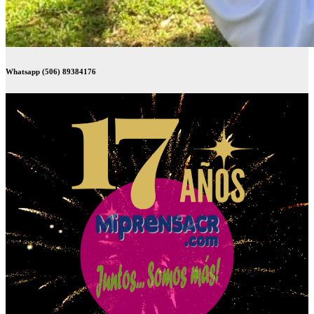
Whatsapp (506) 89384176