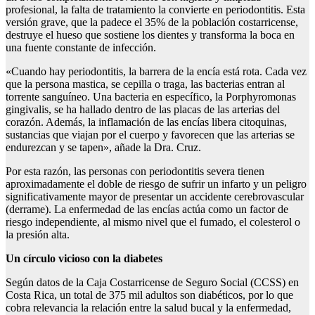
profesional, la falta de tratamiento la convierte en periodontitis. Esta
versión grave, que la padece el 35% de la población costarricense,
destruye el hueso que sostiene los dientes y transforma la boca en
una fuente constante de infección.
«Cuando hay periodontitis, la barrera de la encía está rota. Cada vez
que la persona mastica, se cepilla o traga, las bacterias entran al
torrente sanguíneo. Una bacteria en específico, la Porphyromonas
gingivalis, se ha hallado dentro de las placas de las arterias del
corazón. Además, la inflamación de las encías libera citoquinas,
sustancias que viajan por el cuerpo y favorecen que las arterias se
endurezcan y se tapen», añade la Dra. Cruz.
Por esta razón, las personas con periodontitis severa tienen
aproximadamente el doble de riesgo de sufrir un infarto y un peligro
significativamente mayor de presentar un accidente cerebrovascular
(derrame). La enfermedad de las encías actúa como un factor de
riesgo independiente, al mismo nivel que el fumado, el colesterol o
la presión alta.
Un círculo vicioso con la diabetes
Según datos de la Caja Costarricense de Seguro Social (CCSS) en
Costa Rica, un total de 375 mil adultos son diabéticos, por lo que
cobra relevancia la relación entre la salud bucal y la enfermedad,