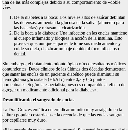
una de las más complejas debido a su comportamiento de «doble
vía»:
De la diabetes a la boca: Los niveles altos de azúcar debilitan
las defensas, aumentan la glucosa en la saliva (alimento para
las bacterias) y retrasan la cicatrización.
De la boca a la diabetes: Una infección en las encías mantiene
al cuerpo inflamado y bloquea la acción de la insulina. Esto
provoca que, aunque el paciente tome sus medicamentos y
cuide su dieta, el azúcar no baje debido al foco infeccioso
dental.
Sin embargo, el tratamiento odontológico ofrece resultados médicos
contundentes. Datos clínicos de las últimas dos décadas demuestran
que sanar las encías de un paciente diabético puede disminuir su
hemoglobina glicosilada (HbA1c) entre 0,3 y 0,6 puntos
porcentuales. Según la especialista, «eso es comparable al efecto de
agregar un medicamento adicional para la diabetes».
Desmitificando el sangrado de encías
La Dra. Cruz es enfática en erradicar un mito muy arraigado en la
cultura popular costarricense: la creencia de que las encías sangran
por cepillarse muy duro.
«El sangrado de encías nunca es normal. Si a usted le sangrara el ojo