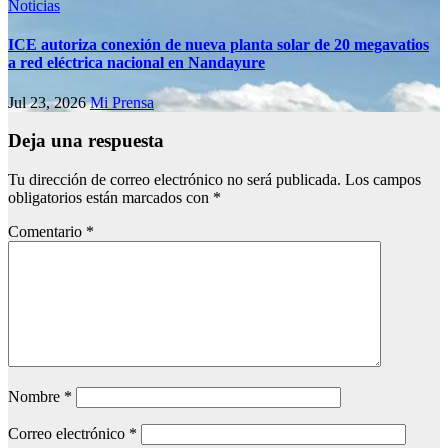
Noticias
ICE autoriza conexión de nueva planta solar de 20 megavatios
a red eléctrica nacional en Nandayure
Jul 23, 2026
Mi Prensa
Deja una respuesta
Tu dirección de correo electrónico no será publicada.
Los campos
obligatorios están marcados con
*
Comentario
*
Nombre
*
Correo electrónico
*