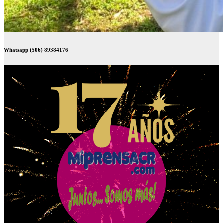
Whatsapp (506) 89384176