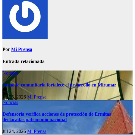
Por
Mi Prensa
Entrada relacionada
Noticias
Jornada comunitaria fortalece el desarrollo en Miramar
Jul 25, 2026
Mi Prensa
Noticias
Defensoría verifica acciones de protección de Ermitas
declaradas patrimonio nacional
Jul 24, 2026
Mi Prensa