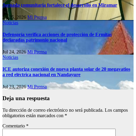
Jornada comunitaria fortalece el desarrollo en Miramar
Jul 25, 2026
Mi Prensa
Noticias
Defensoría verifica acciones de protección de Ermitas
declaradas patrimonio nacional
Jul 24, 2026
Mi Prensa
Noticias
ICE autoriza conexión de nueva planta solar de 20 megavatios
a red eléctrica nacional en Nandayure
Jul 23, 2026
Mi Prensa
Deja una respuesta
Tu dirección de correo electrónico no será publicada.
Los campos
obligatorios están marcados con
*
Comentario
*