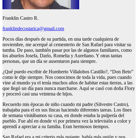
Franklin Castro R.
franklindecostarica@gmail.com
Pocos días después de su partida, en una tarde cualquiera de
noviembre, me acerqué al cementerio de San Rafael para visitar su
tumba. De paso, también pasar por las de algunos familiares, como
los abuelos Josefa, Darío, Romelia y Aureliano. Y otras tantas
personas, que un día se ausentaron para siempre.
¿Qué puedo escribir de Humberto Villalobos Castillo?, “Don Beto”
como le dije siempre. Nos conocimos de toda la vida, pues cuando
vine al mundo ya el tenía muchos años de habitar estas tierras, a las
que llegó un día para nunca marcharse. Aquí se casó con doña Flory
y procreó casi una veintena de hijos.
Recuerdo mis épocas de niño cuando mi padre (Silvestre Castro),
trabajaba para el en sus fincas haciendo diferentes tareas. Los fines
de semana visitábamos su casa, en donde estaba la pulpería del
pueblo. Fue ahí en donde vi por primera vez la televisión a color y
aprendí a apreciar a su familia. Eran hermosos tiempos.
San Rafael era a mi criterio más pujante, había más unión y nos