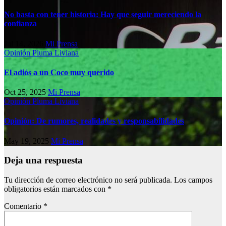
No basta con tener historia: Hay que seguir mereciendo la
confianza
Jul 14, 2026
Mi Prensa
Opinión
Pluma Liviana
El adiós a un Coco muy querido
Oct 25, 2025
Mi Prensa
Opinión
Pluma Liviana
Opinión: De rumores, realidades y responsabilidades
May 19, 2025
Mi Prensa
Deja una respuesta
Tu dirección de correo electrónico no será publicada.
Los campos
obligatorios están marcados con
*
Comentario
*