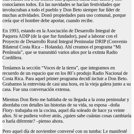
conocíamos todos. En las navidades se hacían festividades que
involucraban a todo el pueblo y Don Beto siempre fue líder de
muchas actividades. Donó propiedades para uso comunal, porque
creía que el hombre debe aportar, cuando recibe.
En 1993, estando en la Asociación de Desarrollo Integral de
Paquera ADIP (de la que fue fundador), pasé a laborar con el
Proyecto de Desarrollo Rural Integral Peninsular DRIP (Convenio
Bilateral Costa Rica – Holanda). Ahí creamos el programa “Mi
Península”, que se transmitió varios años por la extinta Radio
Cordillera.
Teníamos la sección “Voces de la tierra”, que integramos en
recuerdo de un espacio que en los 80´s produjo Radio Nacional de
Costa Rica. Para aquel primer programa decidí incluir a Don Beto.
Grabamos la entrevista de casi una hora, en la vieja galera junto a su
casa. Fue una conversación extensa.
Mientras Don Beto me hablaba de su llegada a la zona peninsular y
abordaba con detalles las historias de su vida, su esposa –doña
Flory- trabajaba en la cocina, aquel día soleado de hace ya veinte
años. Si se pudiera volver atrás, ¿quien sabe cuántas cosas cambiaría
o haría diferente? –pienso ahora.
Pero aquel día de noviembre conversé con su tumba: Le manifesté